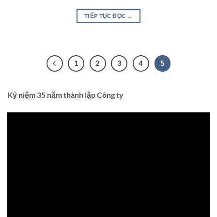
TIẾP TỤC ĐỌC
→
1
2
3
4
5
Kỷ niệm 35 năm thành lập Công ty