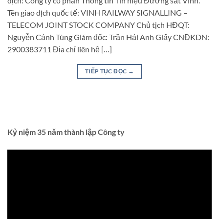
dịch: Công ty cổ phần Thông tin Tín hiệu Đường sắt Vinh.
Tên giao dịch quốc tế: VINH RAILWAY SIGNALLING –
TELECOM JOINT STOCK COMPANY Chủ tịch HĐQT:
Nguyễn Cảnh Tùng Giám đốc: Trần Hải Anh Giấy CNĐKDN:
2900383711 Địa chỉ liên hệ […]
TIẾP TỤC ĐỌC
→
Kỷ niệm 35 năm thành lập Công ty