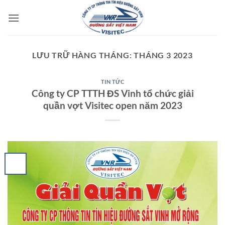
Bỏ
qua
nội
dung
LƯU TRỮ HÀNG THÁNG:
THÁNG 3 2023
TIN TỨC
Công ty CP TTTH ĐS Vinh tổ chức giải
quần vợt Visitec open năm 2023