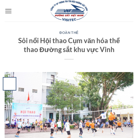
Bỏ
qua
nội
dung
ĐOÀN THỂ
Sôi nổi Hội thao Cụm văn hóa thể
thao Đường sắt khu vực Vinh