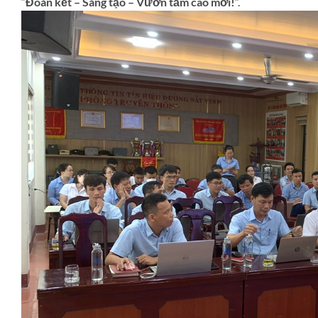
“
Đoàn kết – Sáng tạo – Vươn tầm cao mới!
”.