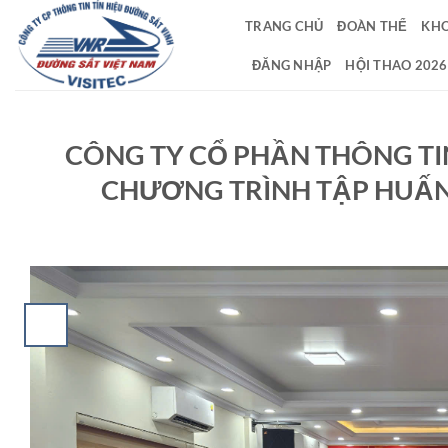
Bỏ
TRANG CHỦ
ĐOÀN THỂ
KHO
qua
nội
ĐĂNG NHẬP
HỘI THAO 2026
dung
CÔNG TY CỔ PHẦN THÔNG TI
CHƯƠNG TRÌNH TẬP HUẤN 