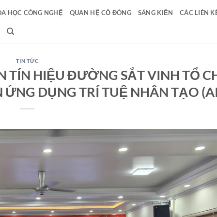
A HỌC CÔNG NGHỆ
QUAN HỆ CỔ ĐÔNG
SÁNG KIẾN
CÁC LIÊN K
TIN TỨC
N TÍN HIỆU ĐƯỜNG SẮT VINH TỔ 
ỨNG DỤNG TRÍ TUỆ NHÂN TẠO (AI