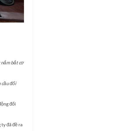
g nắm bắt cơ
u cầu đổi
 động đổi
ty đã đề ra